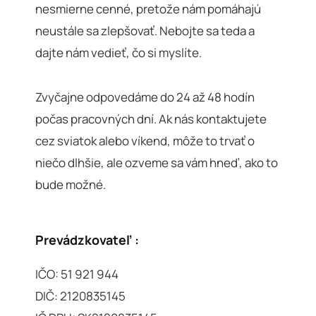
nesmierne cenné, pretože nám pomáhajú
neustále sa zlepšovať. Nebojte sa teda a
dajte nám vedieť, čo si myslíte.
Zvyčajne odpovedáme do 24 až 48 hodín
počas pracovných dní. Ak nás kontaktujete
cez sviatok alebo víkend, môže to trvať o
niečo dlhšie, ale ozveme sa vám hneď, ako to
bude možné.
Prevádzkovateľ :
IČO: 51 921 944
DIČ: 2120835145