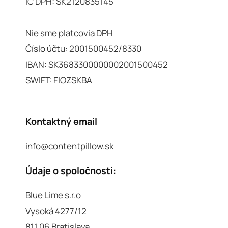
IČ DPH: SK2120835145
Nie sme platcovia DPH
Číslo účtu: 2001500452/8330
IBAN: SK3683300000002001500452
SWIFT: FIOZSKBA
Kontaktný email
info@contentpillow.sk
Údaje o spoločnosti:
Blue Lime s.r.o
Vysoká 4277/12
811 06 Bratislava