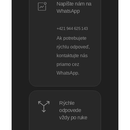
Napíšte nám na
WhatsApp
+421 944 625 143
Ak potrebujete
rýchlu odpoveď,
kontaktujte nás
priamo cez
WhatsApp.
Rýchle
odpovede
vždy po ruke