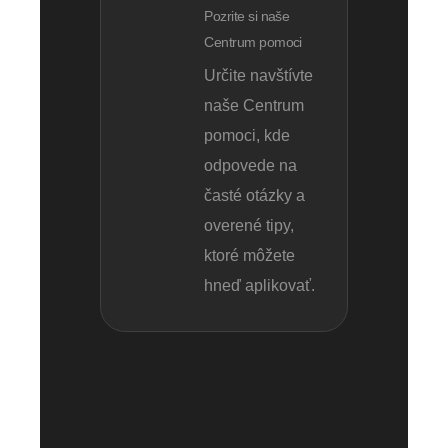
Pozrite si naše
Centrum pomoci
Určite navštívte
naše Centrum
pomoci, kde
odpovede na
časté otázky a
overené tipy,
ktoré môžete
hneď aplikovať.