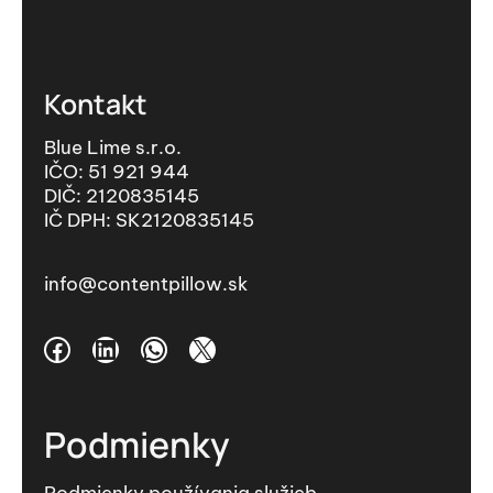
Kontakt
Blue Lime s.r.o.
IČO: 51 921 944
DIČ: 2120835145
IČ DPH: SK2120835145
info@contentpillow.sk
Podmienky
Podmienky používania služieb