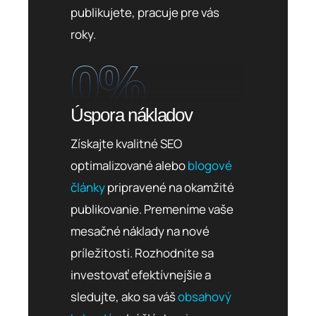
publikujete, pracuje pre vás
roky.
0
%
Úspora nákladov
Získajte kvalitné SEO
optimalizované alebo
blogové
články
pripravené na okamžité
publikovanie. Premeníme vaše
mesačné náklady na nové
príležitosti. Rozhodnite sa
investovať efektívnejšie a
sledujte, ako sa váš
obsahový