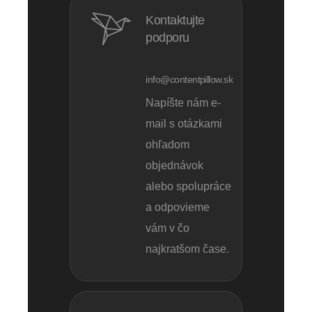
Kontaktujte
podporu
info@contentpillow.sk
Napíšte nám e-
mail s otázkami
ohľadom
objednávok
alebo spolupráce
a odpovieme
vám v čo
najkratšom čase.