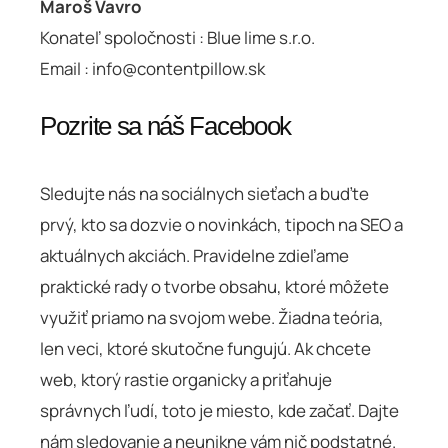
Maroš Vavro
Konateľ spoločnosti : Blue lime s.r.o.
Email :
info@contentpillow.sk
Pozrite sa náš Facebook
Sledujte nás na sociálnych sieťach a buďte
prvý, kto sa dozvie o novinkách, tipoch na SEO a
aktuálnych akciách. Pravidelne zdieľame
praktické rady o tvorbe obsahu, ktoré môžete
využiť priamo na svojom webe. Žiadna teória,
len veci, ktoré skutočne fungujú. Ak chcete
web, ktorý rastie organicky a priťahuje
správnych ľudí, toto je miesto, kde začať. Dajte
nám sledovanie a neunikne vám nič podstatné.