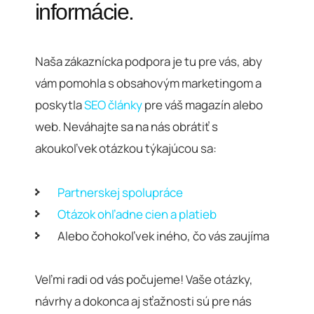
informácie.
Naša zákaznícka podpora je tu pre vás, aby
vám pomohla s obsahovým marketingom a
poskytla
SEO články
pre váš magazín alebo
web. Neváhajte sa na nás obrátiť s
akoukoľvek otázkou týkajúcou sa:
Partnerskej spolupráce
Otázok ohľadne cien a platieb
Alebo čohokoľvek iného, čo vás zaujíma
Veľmi radi od vás počujeme! Vaše otázky,
návrhy a dokonca aj sťažnosti sú pre nás