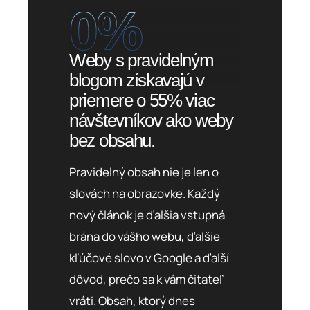
0
%
Weby s pravidelným
blogom získavajú v
priemere o 55% viac
návštevníkov ako weby
bez obsahu.
Pravidelný obsah nie je len o
slovách na obrazovke. Každý
nový článok je ďalšia vstupná
brána do vášho webu, ďalšie
kľúčové slovo v Google a ďalší
dôvod, prečo sa k vám čitateľ
vráti. Obsah, ktorý dnes