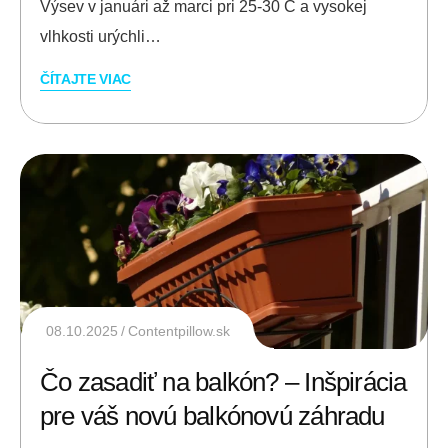
Výsev v januári až marci pri 25-30 C a vysokej
vlhkosti urýchli…
ČÍTAJTE VIAC
08.10.2025
Contentpillow.sk
Čo zasadiť na balkón? – Inšpirácia
pre váš novú balkónovú záhradu