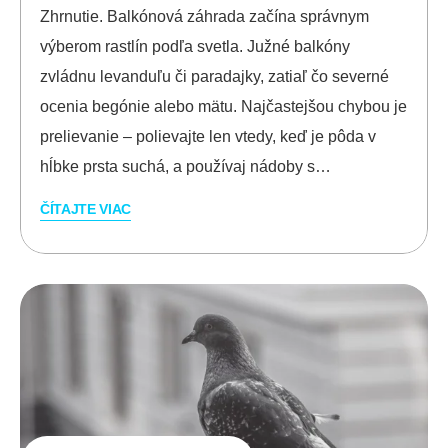
Zhrnutie. Balkónová záhrada začína správnym
výberom rastlín podľa svetla. Južné balkóny
zvládnu levanduľu či paradajky, zatiaľ čo severné
ocenia begónie alebo mätu. Najčastejšou chybou je
prelievanie – polievajte len vtedy, keď je pôda v
hĺbke prsta suchá, a používaj nádoby s…
ČÍTAJTE VIAC