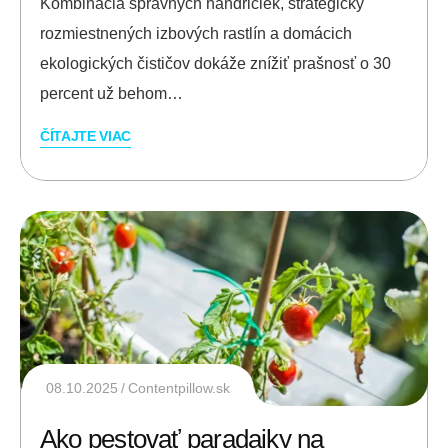
Kombinácia správnych handričiek, strategicky
rozmiestnených izbových rastlín a domácich
ekologických čističov dokáže znížiť prašnosť o 30
percent už behom…
ČÍTAJTE VIAC
08.10.2025
Contentpillow.sk
Ako pestovať paradajky na