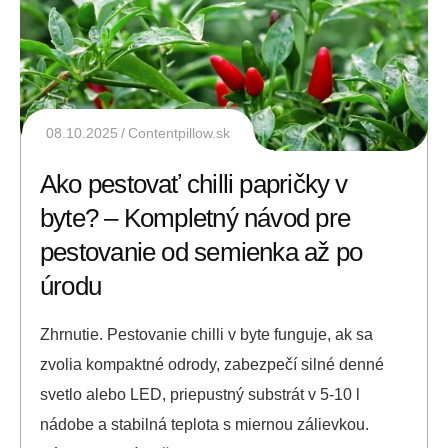
08.10.2025
Contentpillow.sk
Ako pestovať chilli papričky v
byte? – Kompletný návod pre
pestovanie od semienka až po
úrodu
Zhrnutie. Pestovanie chilli v byte funguje, ak sa
zvolia kompaktné odrody, zabezpečí silné denné
svetlo alebo LED, priepustný substrát v 5-10 l
nádobe a stabilná teplota s miernou zálievkou.