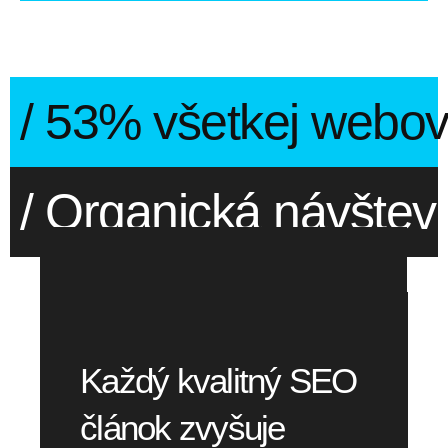
/ 53% všetkej webov
/ Organická návštev
Každý kvalitný SEO
článok zvyšuje