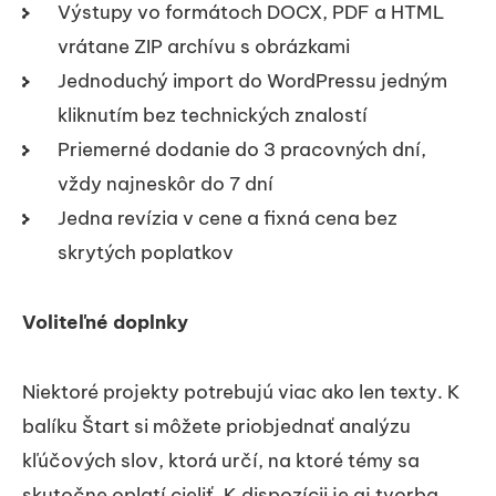
Výstupy vo formátoch DOCX, PDF a HTML
vrátane ZIP archívu s obrázkami
Jednoduchý import do WordPressu jedným
kliknutím bez technických znalostí
Priemerné dodanie do 3 pracovných dní,
vždy najneskôr do 7 dní
Jedna revízia v cene a fixná cena bez
skrytých poplatkov
Voliteľné doplnky
Niektoré projekty potrebujú viac ako len texty. K
balíku Štart si môžete priobjednať analýzu
kľúčových slov, ktorá určí, na ktoré témy sa
skutočne oplatí cieliť. K dispozícii je aj tvorba