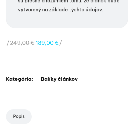
sú presné a rozumiem tomu, že článok bude
vytvorený na základe týchto údajov.
249,00
€
189,00
€
Kategória:
Balíky článkov
Popis