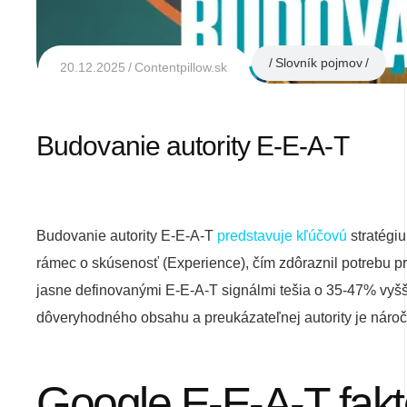
Slovník pojmov
20.12.2025
Contentpillow.sk
Budovanie autority E-E-A-T
Budovanie autority E-E-A-T
predstavuje kľúčovú
stratégi
rámec o skúsenosť (Experience), čím zdôraznil potrebu pr
jasne definovanými E-E-A-T signálmi tešia o 35-47% vyšše
dôveryhodného obsahu a preukázateľnej autority je náro
Google E-E-A-T fakt