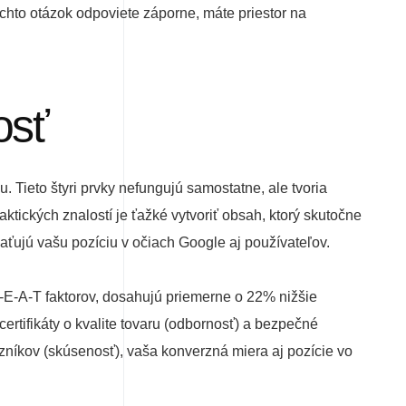
chto otázok odpoviete záporne, máte priestor na
osť
 Tieto štyri prvky nefungujú samostatne, ale tvoria
ktických znalostí je ťažké vytvoriť obsah, ktorý skutočne
aťujú vašu pozíciu v očiach Google aj používateľov.
-E-A-T faktorov, dosahujú priemerne o 22% nižšie
certifikáty o kvalite tovaru (odbornosť) a bezpečné
zníkov (skúsenosť), vaša konverzná miera aj pozície vo