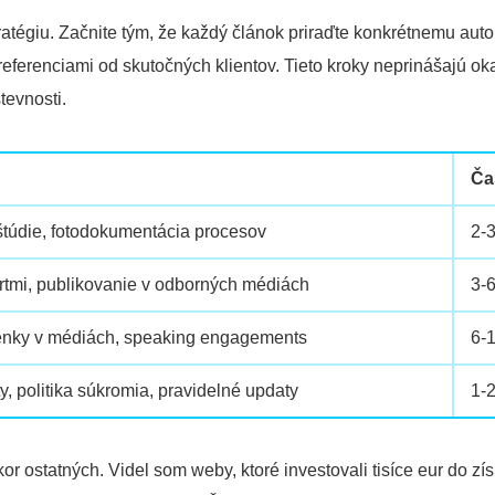
atégiu. Začnite tým, že každý článok priraďte konkrétnemu autor
s referenciami od skutočných klientov. Tieto kroky neprinášajú o
tevnosti.
Ča
 štúdie, fotodokumentácia procesov
2-
ertmi, publikovanie v odborných médiách
3-
mienky v médiách, speaking engagements
6-
y, politika súkromia, pravidelné updaty
1-
 ostatných. Videl som weby, ktoré investovali tisíce eur do zís