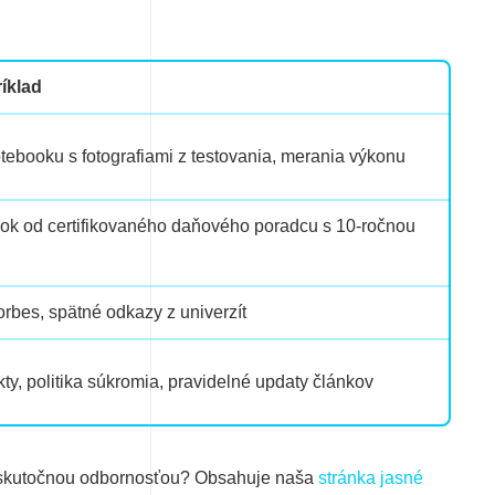
ríklad
ebooku s fotografiami z testovania, merania výkonu
ok od certifikovaného daňového poradcu s 10-ročnou
orbes, spätné odkazy z univerzít
ty, politika súkromia, pravidelné updaty článkov
so skutočnou odbornosťou? Obsahuje naša
stránka jasné