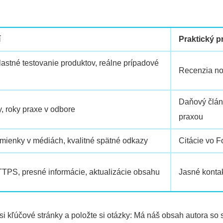
í
Praktický p
vlastné testovanie produktov, reálne prípadové
Recenzia not
Daňový člán
ty, roky praxe v odbore
praxou
mienky v médiách, kvalitné spätné odkazy
Citácie vo F
TPS, presné informácie, aktualizácie obsahu
Jasné kontak
 si kľúčové stránky a položte si otázky: Má náš obsah autora 