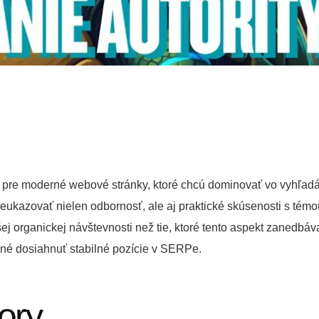
u pre moderné webové stránky, ktoré chcú dominovať vo vyhľadá
eukazovať nielen odbornosť, ale aj praktické skúsenosti s témo
j organickej návštevnosti než tie, ktoré tento aspekt zanedbá
čné dosiahnuť stabilné pozície v SERPe.
ory