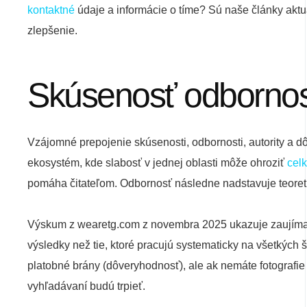
kontaktné
údaje a informácie o tíme? Sú naše články aktu
zlepšenie.
Skúsenosť odbornos
Vzájomné prepojenie skúsenosti, odbornosti, autority a dô
ekosystém, kde slabosť v jednej oblasti môže ohroziť
cel
pomáha čitateľom. Odbornosť následne nadstavuje teoretic
Výskum z wearetg.com z novembra 2025 ukazuje zaujímavý 
výsledky než tie, ktoré pracujú systematicky na všetkých š
platobné brány (dôveryhodnosť), ale ak nemáte fotografie
vyhľadávaní budú trpieť.