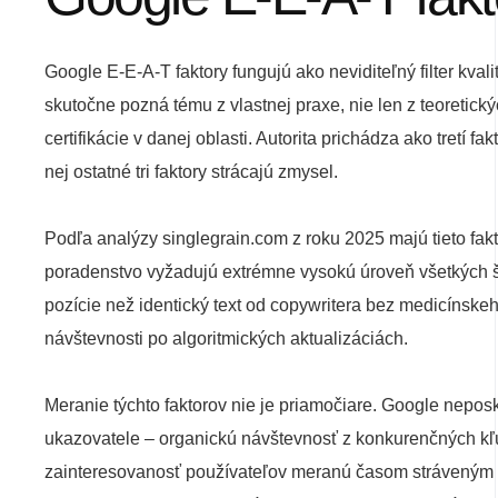
Google E-E-A-T faktory fungujú ako neviditeľný filter kval
skutočne pozná tému z vlastnej praxe, nie len z teoretick
certifikácie v danej oblasti. Autorita prichádza ako tretí 
nej ostatné tri faktory strácajú zmysel.
Podľa analýzy singlegrain.com z roku 2025 majú tieto fak
poradenstvo vyžadujú extrémne vysokú úroveň všetkých št
pozície než identický text od copywritera bez medicínske
návštevnosti po algoritmických aktualizáciách.
Meranie týchto faktorov nie je priamočiare. Google nepos
ukazovatele – organickú návštevnosť z konkurenčných kľú
zainteresovanosť používateľov meranú časom stráveným na