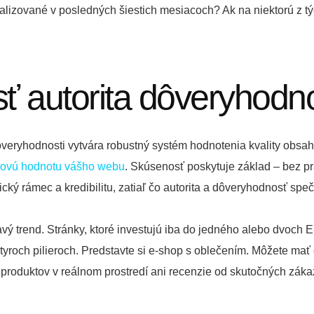
alizované v posledných šiestich mesiacoch? Ak na niektorú z tý
ť autorita dôveryhodn
veryhodnosti vytvára robustný systém hodnotenia kvality obsahu.
kovú hodnotu vášho webu
. Skúsenosť poskytuje základ – bez pra
ký rámec a kredibilitu, zatiaľ čo autorita a dôveryhodnosť speč
trend. Stránky, ktoré investujú iba do jedného alebo dvoch E
tyroch pilieroch. Predstavte si e-shop s oblečením. Môžete mať 
 produktov v reálnom prostredí ani recenzie od skutočných záka