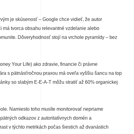
 Prvým je skúsenosť – Google chce vidieť, že autor
 či má tvorca obsahu relevantné vzdelanie alebo
v komunite. Dôveryhodnosť stojí na vrchole pyramídy – bez
ney Your Life) ako zdravie, financie či právne
kára s pätnásťročnou praxou má oveľa vyššiu šancu na top
tránky so slabým E-E-A-T môžu stratiť až 60% organickej
nsole. Namiesto toho musíte monitorovať nepriame
spätných odkazov z autoritatívnych domén a
st v týchto metrikách počas šiestich až dvanástich