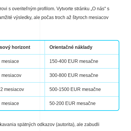
ovi s overiteľným profilom. Vytvorte stránku „O nás“ s
kamžité výsledky, ale počas troch až štyroch mesiacov
sový horizont
Orientačné náklady
3 mesiace
150-400 EUR mesačne
6 mesiacov
300-800 EUR mesačne
12 mesiacov
500-1500 EUR mesačne
2 mesiace
50-200 EUR mesačne
kavania spätných odkazov (autorita), ale zabudli