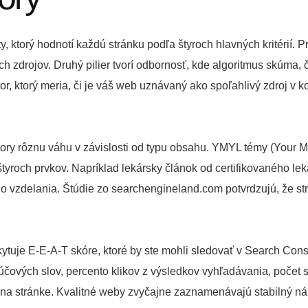
ity, ktorý hodnotí každú stránku podľa štyroch hlavných kritérií.
ých zdrojov. Druhý pilier tvorí odbornosť, kde algoritmus skúma,
faktor, ktorý meria, či je váš web uznávaný ako spoľahlivý zdroj 
tory rôznu váhu v závislosti od typu obsahu. YMYL témy (Your Mo
yroch prvkov. Napríklad lekársky článok od certifikovaného le
ho vzdelania. Štúdie zo searchengineland.com potvrdzujú, že s
kytuje E-E-A-T skóre, ktoré by ste mohli sledovať v Search Co
čových slov, percento klikov z výsledkov vyhľadávania, počet 
 stránke. Kvalitné weby zvyčajne zaznamenávajú stabilný nára