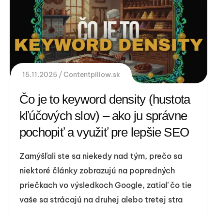
15.11.2025
Contentpillow.sk
Čo je to keyword density (hustota
kľúčových slov) – ako ju správne
pochopiť a využiť pre lepšie SEO
Zamýšľali ste sa niekedy nad tým, prečo sa
niektoré články zobrazujú na popredných
priečkach vo výsledkoch Google, zatiaľ čo tie
vaše sa strácajú na druhej alebo tretej stra