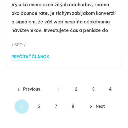
Vysoká miera okamžitých odchodov, známa
ako bounce rate, je tichým zabijakom konverzií
a signálom, že váš web nespĺňa očakávania
návštevníkov. Investujete čas a peniaze do
SEO
PREČÍTAŤ ČLÁNOK
Pagination
Previous
1
2
3
4
5
6
7
8
Next