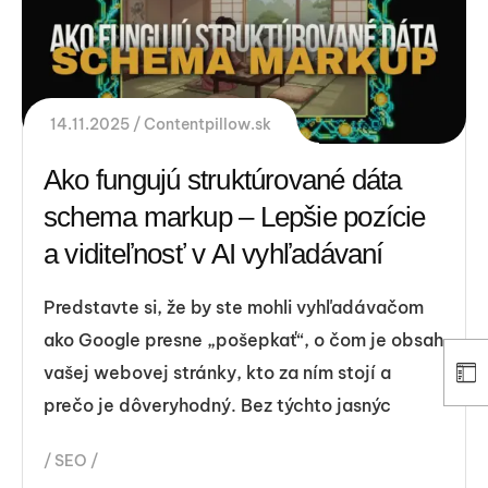
14.11.2025
Contentpillow.sk
Ako fungujú struktúrované dáta
schema markup – Lepšie pozície
a viditeľnosť v AI vyhľadávaní
Predstavte si, že by ste mohli vyhľadávačom
ako Google presne „pošepkať“, o čom je obsah
vašej webovej stránky, kto za ním stojí a
prečo je dôveryhodný. Bez týchto jasnýc
SEO