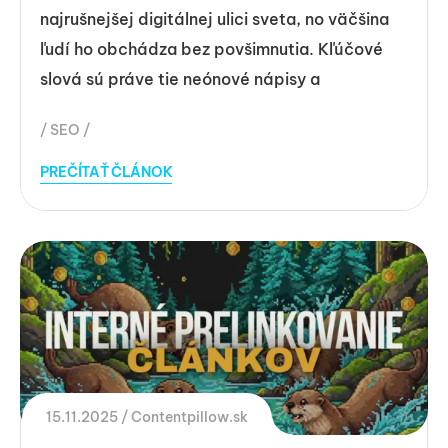
najrušnejšej digitálnej ulici sveta, no väčšina
ľudí ho obchádza bez povšimnutia. Kľúčové
slová sú práve tie neónové nápisy a
SEO
PREČÍTAŤ ČLÁNOK
15.11.2025
Contentpillow.sk