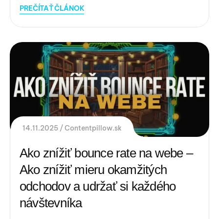
PREČÍTAŤ ČLÁNOK
14.11.2025
Contentpillow.sk
Ako znížiť bounce rate na webe –
Ako znížiť mieru okamžitých
odchodov a udržať si každého
návštevníka