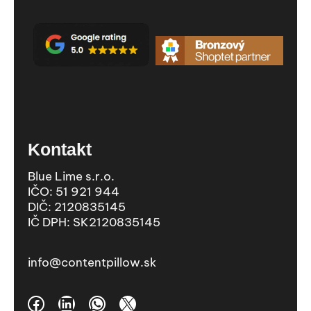
Kontakt
Blue Lime s.r.o.
IČO: 51 921 944
DIČ: 2120835145
IČ DPH: SK2120835145
info@contentpillow.sk
Facebook
LinkedIn
WhatsApp
X