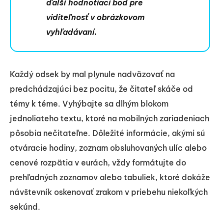
ďalší hodnotiaci bod pre
viditeľnosť v obrázkovom
vyhľadávaní.
Každý odsek by mal plynule nadväzovať na
predchádzajúci bez pocitu, že čitateľ skáče od
témy k téme. Vyhýbajte sa dlhým blokom
jednoliateho textu, ktoré na mobilných zariadeniach
pôsobia nečitateľne. Dôležité informácie, akými sú
otváracie hodiny, zoznam obsluhovaných ulíc alebo
cenové rozpätia v eurách, vždy formátujte do
prehľadných zoznamov alebo tabuliek, ktoré dokáže
návštevník oskenovať zrakom v priebehu niekoľkých
sekúnd.