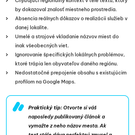
Chýbajúci regionálny kontext v tele textu, ktorý
by dokazoval znalosť miestneho prostredia.
Absencia reálnych dôkazov o realizácii služieb v
danej lokalite.
Umelé a strojové vkladanie názvov miest do
inak všeobecných viet.
Ignorovanie špecifických lokálnych problémov,
ktoré trápia len obyvateľov daného regiónu.
Nedostatočné prepojenie obsahu s existujúcim
profilom na Google Maps.
Praktický tip:
Otvorte si váš
naposledy publikovaný článok a
vymažte z neho názov mesta. Ak
text stále dáva perfektný zmysel a