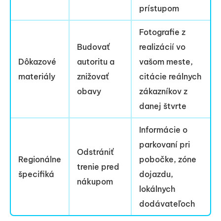
prístupom
Fotografie z
Budovať
realizácií vo
Dôkazové
autoritu a
vašom meste,
materiály
znižovať
citácie reálnych
obavy
zákazníkov z
danej štvrte
Informácie o
parkovaní pri
Odstrániť
Regionálne
pobočke, zóne
trenie pred
špecifiká
dojazdu,
nákupom
lokálnych
dodávateľoch