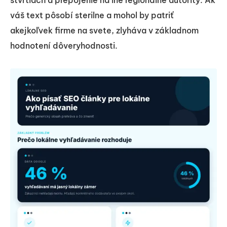
štvrtiach a prepojenie na iné regionálne autority. Ak
váš text pôsobí sterilne a mohol by patriť
akejkoľvek firme na svete, zlyháva v základnom
hodnotení dôveryhodnosti.