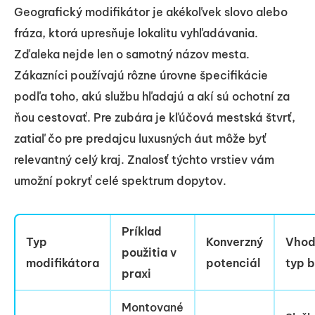
Geografický modifikátor je akékoľvek slovo alebo
fráza, ktorá upresňuje lokalitu vyhľadávania.
Zďaleka nejde len o samotný názov mesta.
Zákazníci používajú rôzne úrovne špecifikácie
podľa toho, akú službu hľadajú a akí sú ochotní za
ňou cestovať. Pre zubára je kľúčová mestská štvrť,
zatiaľ čo pre predajcu luxusných áut môže byť
relevantný celý kraj. Znalosť týchto vrstiev vám
umožní pokryť celé spektrum dopytov.
Príklad
Typ
Konverzný
Vhod
použitia v
modifikátora
potenciál
typ b
praxi
Montované