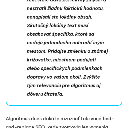
nestratil žiadnu faktickú hodnotu,
nenapísali ste lokálny obsah.
Skutočný lokálny text musí
obsahovať špecifiká, ktoré sa
nedajú jednoducho nahradiť iným
mestom. Pridajte zmienku o známej
križovatke, miestnom podujatí
alebo špecifických podmienkach
dopravy vo vašom okolí. Zvýšite
tým relevanciu pre algoritmus aj
dôveru čitateľa.
Algoritmus dnes dokáže rozoznať takzvané find-
and-replace SEO, kedy tvorcovia len vymenia