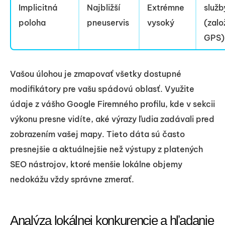
Implicitná
Najbližší
Extrémne
služb
poloha
pneuservis
vysoký
(zalo
GPS)
Vašou úlohou je zmapovať všetky dostupné
modifikátory pre vašu spádovú oblasť. Využite
údaje z vášho Google Firemného profilu, kde v sekcii
výkonu presne vidíte, aké výrazy ľudia zadávali pred
zobrazením vašej mapy. Tieto dáta sú často
presnejšie a aktuálnejšie než výstupy z platených
SEO nástrojov, ktoré menšie lokálne objemy
nedokážu vždy správne zmerať.
Analýza lokálnej konkurencie a hľadanie