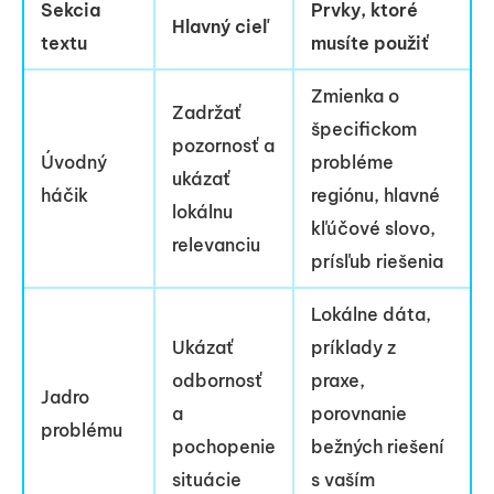
Sekcia
Prvky, ktoré
Hlavný cieľ
textu
musíte použiť
Zmienka o
Zadržať
špecifickom
pozornosť a
Úvodný
probléme
ukázať
háčik
regiónu, hlavné
lokálnu
kľúčové slovo,
relevanciu
prísľub riešenia
Lokálne dáta,
Ukázať
príklady z
odbornosť
praxe,
Jadro
a
porovnanie
problému
pochopenie
bežných riešení
situácie
s vaším