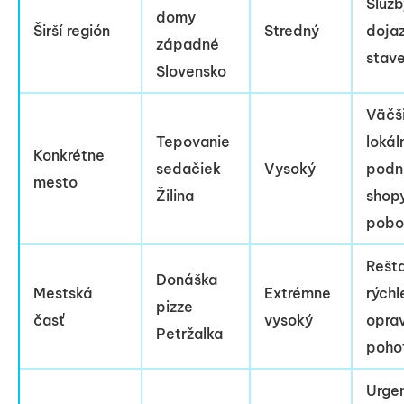
Služb
domy
Širší región
Stredný
doja
západné
stav
Slovensko
Väčš
Tepovanie
lokál
Konkrétne
sedačiek
Vysoký
podn
mesto
Žilina
shopy
pobo
Rešta
Donáška
Mestská
Extrémne
rýchl
pizze
časť
vysoký
opra
Petržalka
poho
Urge