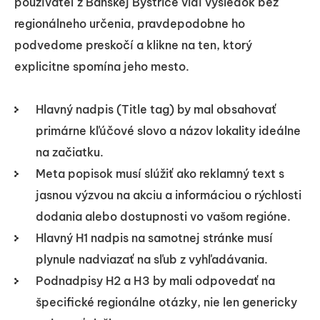
používateľ z Banskej Bystrice vidí výsledok bez
regionálneho určenia, pravdepodobne ho
podvedome preskočí a klikne na ten, ktorý
explicitne spomína jeho mesto.
Hlavný nadpis (Title tag) by mal obsahovať
primárne kľúčové slovo a názov lokality ideálne
na začiatku.
Meta popisok musí slúžiť ako reklamný text s
jasnou výzvou na akciu a informáciou o rýchlosti
dodania alebo dostupnosti vo vašom regióne.
Hlavný H1 nadpis na samotnej stránke musí
plynule nadviazať na sľub z vyhľadávania.
Podnadpisy H2 a H3 by mali odpovedať na
špecifické regionálne otázky, nie len genericky